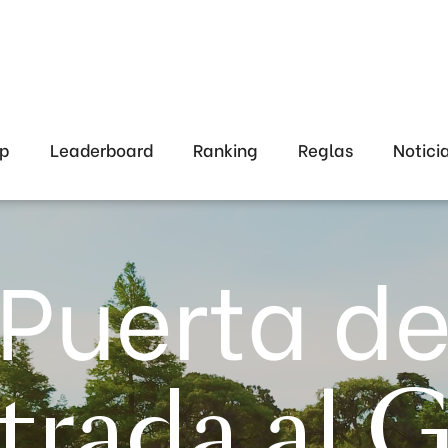
ap
Leaderboard
Ranking
Reglas
Notici
Puerta d
trada al G