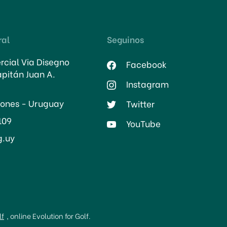
ral
Seguinos
cial Via Disegno
Facebook
apitán Juan A.
Instagram
lones - Uruguay
Twitter
109
YouTube
g.uy
lf
, online Evolution for Golf.