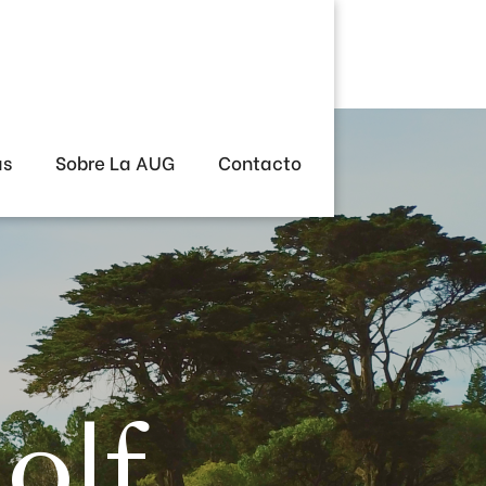
as
Sobre La AUG
Contacto
e
olf