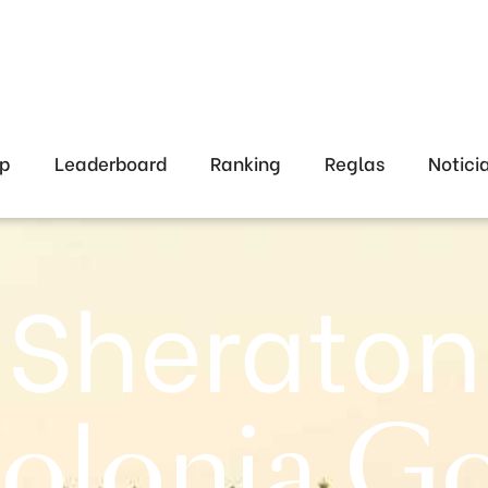
ap
Leaderboard
Ranking
Reglas
Notici
Sheraton
olonia Go