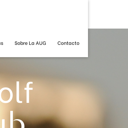
as
Sobre La AUG
Contacto
olf
ub