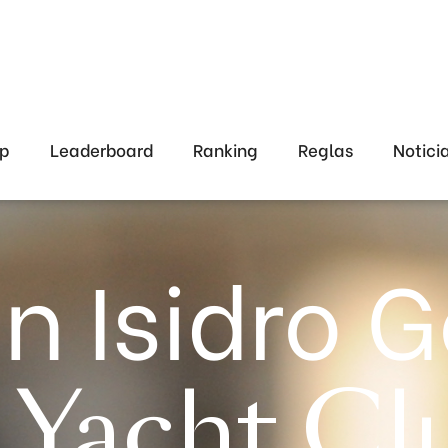
ap
Leaderboard
Ranking
Reglas
Notici
n Isidro G
 Yacht Cl