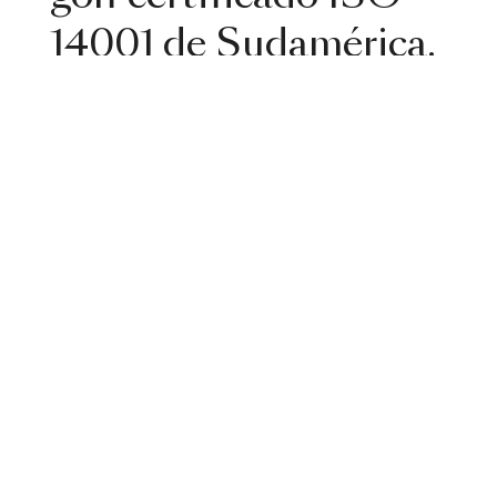
14001 de Sudamérica.
Estamos ubicados en el departamento
de Maldonado, sobre la Laguna del
Sauce, a 15 minutos de Punta del Este.
Nuestra Comisión Directiva tiene como
una de sus más altas prioridades
conservar la naturaleza, creando y
protegiendo un espacio apartado de la
contaminación, que contribuye a la
proliferación de la vida animal y
vegetal.
Por tales motivos Club del Lago se