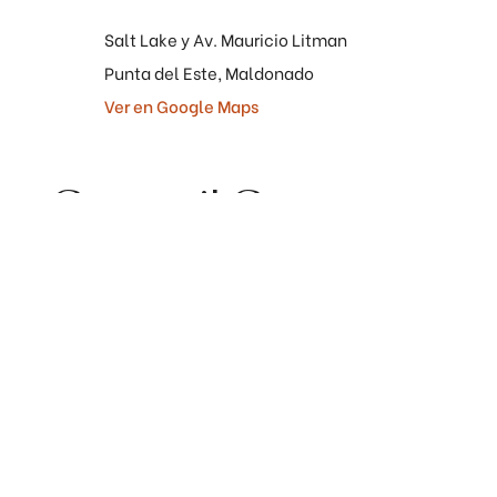
Salt Lake y Av. Mauricio Litman
Punta del Este, Maldonado
Ver en Google Maps
Cantegril Country
Club, es un referente
en lo social, cultural,
deportivo y turístico
para Punta del Este.
El Campo de Golf, de 18 hoyos, ha sido