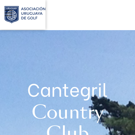
Cantegril
Country
Club